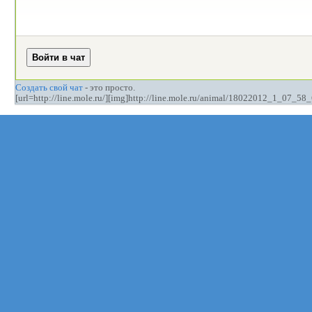
Создать свой чат
- это просто.
[url=http://line.mole.ru/][img]http://line.mole.ru/animal/18022012_1_07_58