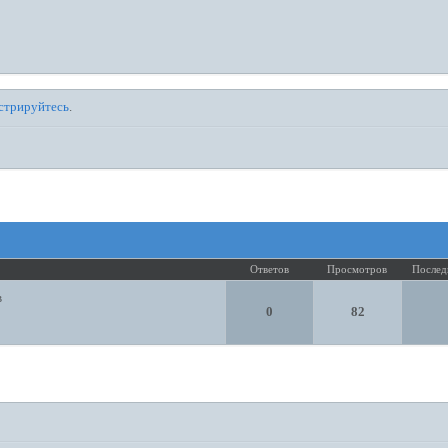
стрируйтесь
.
Ответов
Просмотров
Послед
в
0
82