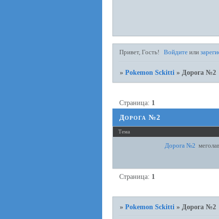
Привет, Гость!
Войдите
или
зареги
»
Pokemon Sckitti
»
Дорога №2
Страница:
1
Дорога №2
Тема
Дорога №2
мегола
Страница:
1
»
Pokemon Sckitti
»
Дорога №2