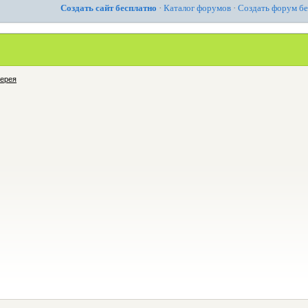
Создать сайт бесплатно
·
Каталог форумов
·
Создать форум б