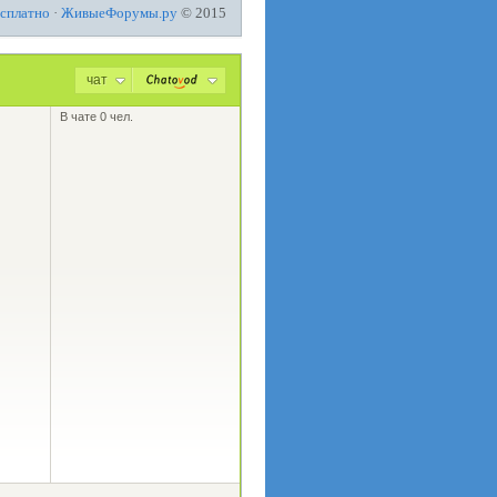
есплатно
·
ЖивыеФорумы.ру
© 2015