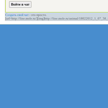
Создать свой чат
- это просто.
[url=http://line.mole.ru/][img]http://line.mole.ru/animal/18022012_1_07_58