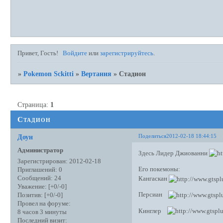
Привет, Гость!
Войдите
или
зарегистрируйтесь
.
»
Pokemon Sckitti
»
Вертания
»
Стадион
Страница:
1
Стадион
Поделиться
2012-02-18 18:44:15
Доун
Администратор
Здесь Лидер Джиованни
Зарегистрирован
: 2012-02-18
Его покемоны:
Приглашений:
0
Сообщений:
24
Кангаскан
Уважение:
[+0/-0]
Персиан
Позитив:
[+0/-0]
Провел на форуме:
Кинглер
8 часов 3 минуты
Последний визит: