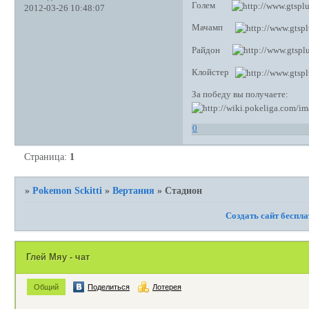
Голем
2012-03-26 10:48:07
Мачамп
Райдон
Клойстер
За победу вы получаете:
0
Страница:
1
»
Pokemon Sckitti
»
Вертания
»
Стадион
Создать сайт беспл