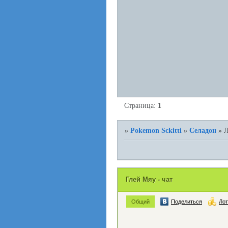
Страница:
1
»
Pokemon Sckitti
»
Селадон
»
Л