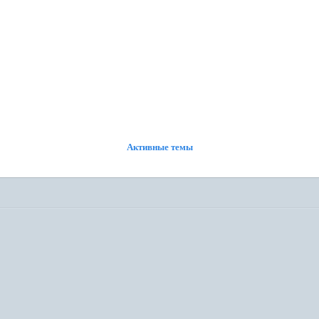
ФОРУМ
УЧАСТНИКИ
ПОИСК
РЕГИСТРАЦИЯ
ВОЙТИ
Активные темы