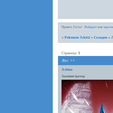
Привет, Гость!
Войдите
или
зареги
»
Pokemon Sckitti
»
Селадон
»
Л
Страница:
1
Лес >>
Алёша
Администратор