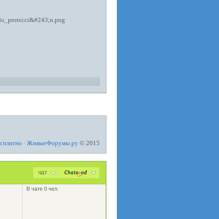
есплатно
·
ЖивыеФорумы.ру
© 2015