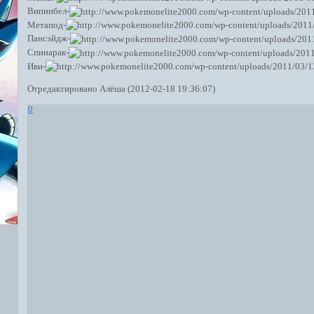
Випинбел-
Метапод-
Пансэйдж-
Спинарак-
Иви-
Отредактировано Алёша (2012-02-18 19:36:07)
0