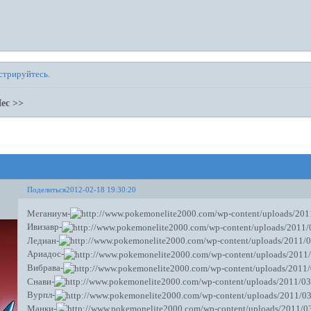
стрируйтесь
.
ес >>
Поделиться
2012-02-18 19:30:20
Меганиум-
Ивизавр-
Ледиан-
Ариадос-
Вибрава-
Снави-
Вурпл-
Манки-