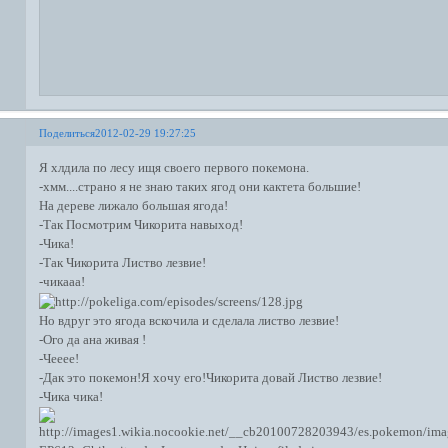
Поделиться
2012-02-29 19:27:25
Я хлдила по лесу ищя своего первого покемона.
-хмм....страно я не знаю таких ягод они кактета большие!
На дереве лижало большая ягода!
-Так Посмотрим Чикорита навыход!
-Чика!
-Так Чикорита Листво лезвие!
-чикааа!
Но вдруг это ягода вскочила и сделала листво лезвие!
-Ого да ана живая !
-Чееее!
-Дак это покемон!Я хочу его!Чикорита довай Листво лезвие!
-Чика чика!