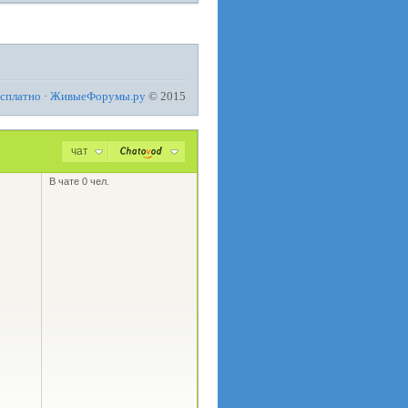
есплатно
·
ЖивыеФорумы.ру
© 2015