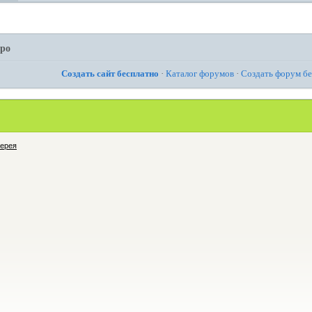
ро
Создать сайт бесплатно
·
Каталог форумов
·
Создать форум б