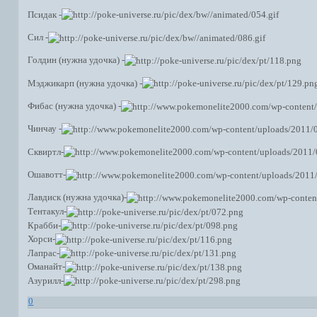
Псидак -
Сил -
Голдин (нужна удочка) -
Мэджикарп (нужна удочка) -
Фибас (нужна удочка) -
Чинчау -
Сквиртл-
Ошавотт-
Лавдиск (нужна удочка)-
Тентакул-
Крабби-
Хорси-
Лапрас-
Оманайт-
Азурилл-
0