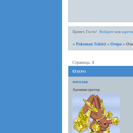
Привет, Гость!
Войдите
или
зареги
»
Pokemon Sckitti
»
Озеро
»
Озе
Страница:
1
Озеро
меголав
Администратор