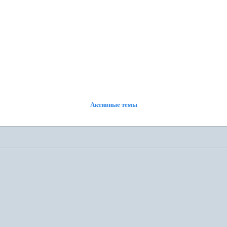
ФОРУМ
УЧАСТНИКИ
ПОИСК
РЕГИСТРАЦИЯ
ВОЙТИ
Активные темы