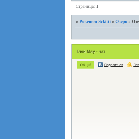
Страница:
1
»
Pokemon Sckitti
»
Озеро
»
Озе