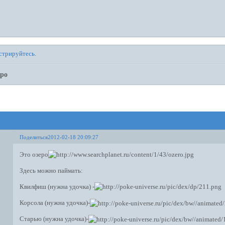
стрируйтесь
.
ро
Поделиться
2012-02-18 20:09:27
Это озеро
Здесь можно паймать:
Квилфиш (нужна удочка) -
Корсола (нужна удочка)-
Старью (нужна удочка)-