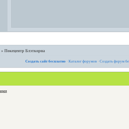
н
»
Покецентр Блэткорна
Создать сайт бесплатно
·
Каталог форумов
·
Создать форум б