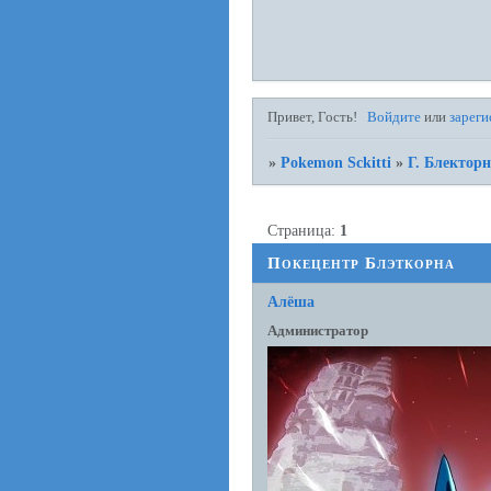
Привет, Гость!
Войдите
или
зареги
»
Pokemon Sckitti
»
Г. Блектор
Страница:
1
Покецентр Блэткорна
Алёша
Администратор