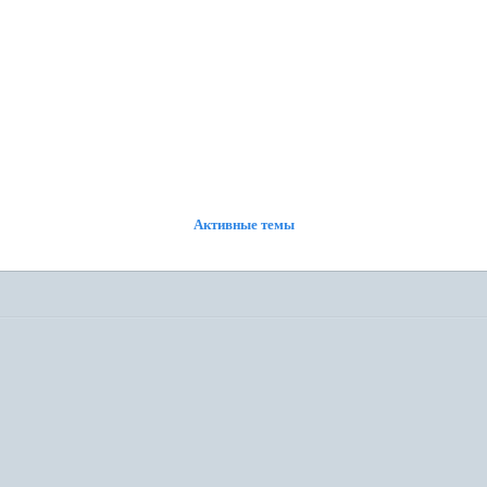
ФОРУМ
УЧАСТНИКИ
ПОИСК
РЕГИСТРАЦИЯ
ВОЙТИ
Активные темы