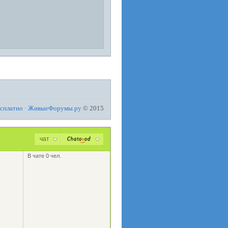
есплатно
·
ЖивыеФорумы.ру
© 2015