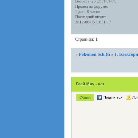
Возраст:
25
[2001-01-07]
Провел на форуме:
1 день 9 часов
Последний визит:
2012-06-06 13:51:17
Страница:
1
»
Pokemon Sckitti
»
Г. Блектор