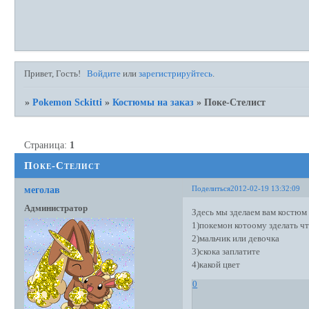
Привет, Гость!
Войдите
или
зарегистрируйтесь
.
»
Pokemon Sckitti
»
Костюмы на заказ
»
Поке-Стелист
Страница:
1
Поке-Стелист
Поделиться
2012-02-19 13:32:09
меголав
Администратор
Здесь мы зделаем вам костюм
1)покемон котоому зделать ч
2)мальчик или девочка
3)скока заплатите
4)какой цвет
0