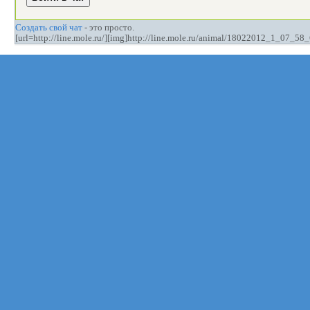
Создать свой чат
- это просто.
[url=http://line.mole.ru/][img]http://line.mole.ru/animal/18022012_1_07_58