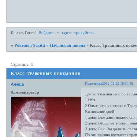
Привет, Гость!
Войдите
или
зарегистрируйтесь
.
»
Pokemon Sckitti
»
Начальная школа
»
Класс Травянных поке
Страница:
1
Класс Травянных покемонов
Поделиться
2012-02-22 16:10:36
Алёша
Администратор
Для вступления заполните Ан
1.Имя
2.Опыт (что вы знаете о Тра
Расписание дней
1 день: Вам дают покемона и
2 день: Вы делаете информац
3 день: Бой. Вы должны срази
По окончанию вручается тра